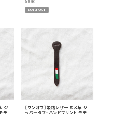
¥690
SOLD OUT
革 ジ
【ワンオフ】姫路レザー ヌメ革 ジ
モデ
ッパータブ-ハンドプリント モデ