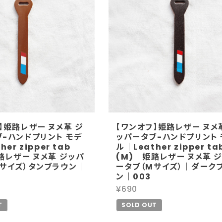
】姫路レザー ヌメ革 ジ
【ワンオフ】姫路レザー ヌメ
-ハンドプリント モデ
ッパータブ-ハンドプリント 
er zipper tab
ル｜Leather zipper ta
路レザー ヌメ革 ジッパ
(M)｜姫路レザー ヌメ革 
Mサイズ）タンブラウン｜
ータブ（Mサイズ）｜ダーク
ン｜003
¥690
T
SOLD OUT