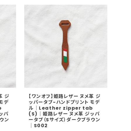
革 ジ
【ワンオフ】姫路レザー ヌメ革 ジ
モデ
ッパータブ-ハンドプリント モデ
b
ル｜Leather zipper tab
ジッパ
(S)｜姫路レザー ヌメ革 ジッパ
ラウン
ータブ（Sサイズ）ダークブラウン
｜S002