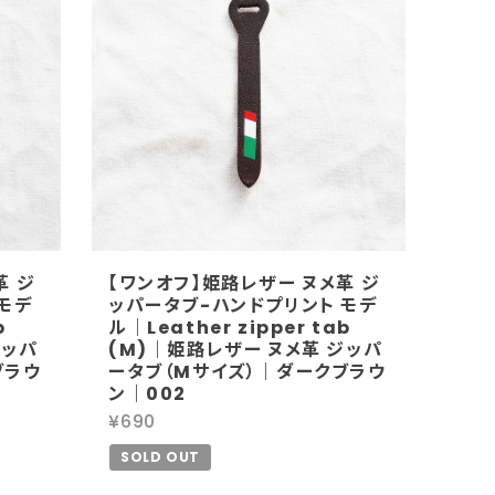
革 ジ
【ワンオフ】姫路レザー ヌメ革 ジ
モデ
ッパータブ-ハンドプリント モデ
b
ル｜Leather zipper tab
ジッパ
(M)｜姫路レザー ヌメ革 ジッパ
ブラウ
ータブ（Mサイズ）｜ダークブラウ
ン｜002
¥690
SOLD OUT