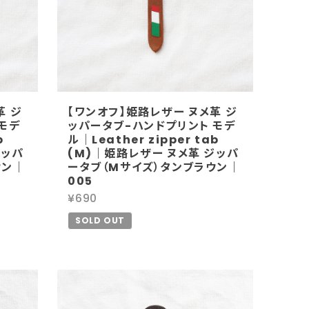
革 ジ
【ワンオフ】姫路レザー ヌメ革 ジ
モデ
ッパータブ-ハンドプリント モデ
b
ル｜Leather zipper tab
ジッパ
(M)｜姫路レザー ヌメ革 ジッパ
ウン｜
ータブ（Mサイズ）タンブラウン｜
005
¥690
SOLD OUT