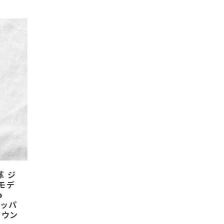
革 ジ
モデ
b
ジッパ
ラウン