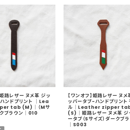
姫路レザー ヌメ革 ジッ
【ワンオフ】姫路レザー ヌメ
ハンドプリント ｜Lea
ッパータブ-ハンドプリント 
pper tab (M)｜（Mサ
ル｜Leather zipper ta
クブラウン｜010
(S)｜姫路レザー ヌメ革 
ータブ（Sサイズ）ダークブ
｜S003
T