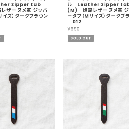
er zipper tab
ル｜Leather zipper ta
路レザー ヌメ革 ジッパ
(M)｜姫路レザー ヌメ革 
サイズ）ダークブラウン
ータブ（Mサイズ）ダークブ
｜012
¥690
T
SOLD OUT