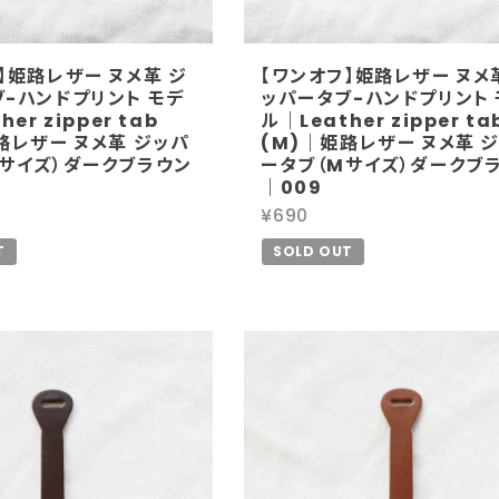
】姫路レザー ヌメ革 ジ
【ワンオフ】姫路レザー ヌメ
-ハンドプリント モデ
ッパータブ-ハンドプリント 
er zipper tab
ル｜Leather zipper ta
路レザー ヌメ革 ジッパ
(M)｜姫路レザー ヌメ革 
Mサイズ）ダークブラウン
ータブ（Mサイズ）ダークブ
｜009
¥690
T
SOLD OUT