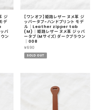
革 ジ
【ワンオフ】姫路レザー ヌメ革 ジ
モデ
ッパータブ-ハンドプリント モデ
b
ル｜Leather zipper tab
ジッパ
(M)｜姫路レザー ヌメ革 ジッパ
ラウン
ータブ（Mサイズ）ダークブラウン
｜008
¥690
SOLD OUT