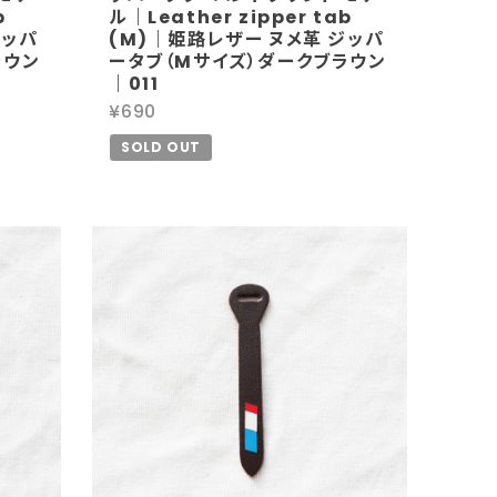
b
ル｜Leather zipper tab
ジッパ
(M)｜姫路レザー ヌメ革 ジッパ
ラウン
ータブ（Mサイズ）ダークブラウン
｜011
¥690
SOLD OUT