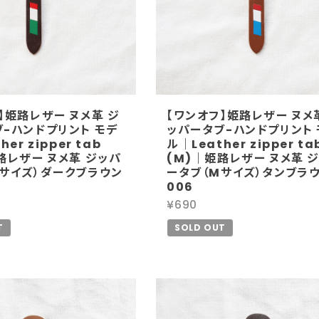
】姫路レザー ヌメ革 ジ
【ワンオフ】姫路レザー ヌメ
-ハンドプリント モデ
ッパータブ-ハンドプリント 
er zipper tab
ル｜Leather zipper ta
路レザー ヌメ革 ジッパ
(M)｜姫路レザー ヌメ革 
Mサイズ）ダークブラウン
ータブ（Mサイズ）タンブラ
006
¥690
T
SOLD OUT