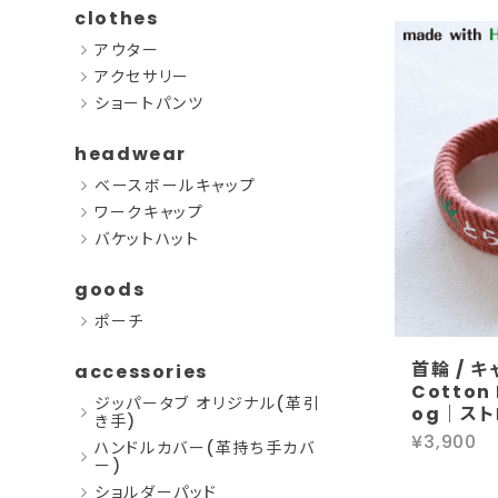
clothes
アウター
アクセサリー
ショートパンツ
headwear
ベースボールキャップ
ワークキャップ
バケットハット
goods
ポーチ
首輪 / 
accessories
Cotton 
ジッパータブ オリジナル(革引
og｜ス
き手)
¥3,900
ハンドルカバー(革持ち手カバ
ー)
ショルダーパッド