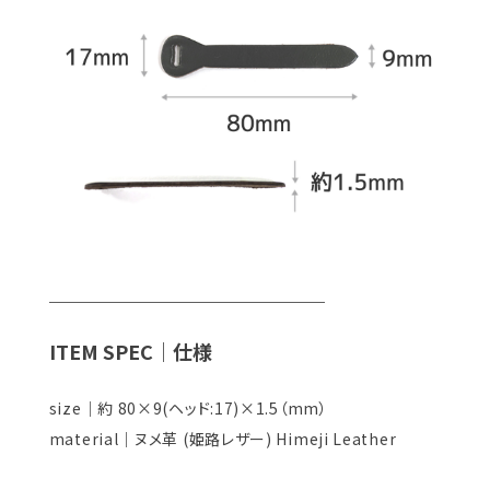
＿＿＿＿＿＿＿＿＿＿＿＿＿＿
ITEM SPEC｜仕様
size｜約 80×9(ヘッド:17)×1.5（mm）
material｜ヌメ革 (姫路レザー) Himeji Leather