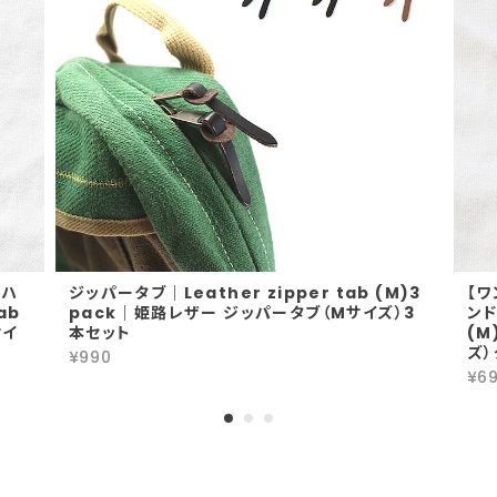
-ハ
ジッパータブ｜Leather zipper tab (M)3
【ワ
ab
pack｜姫路レザー ジッパータブ（Mサイズ）3
ンド
サイ
本セット
(M
ズ）
¥990
¥6