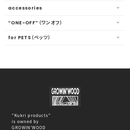
accessories
“ONE-OFF”（ワンオフ）
for PETS（ペッツ）
"Kukri products"
is owned by
GROWIN'WOOD