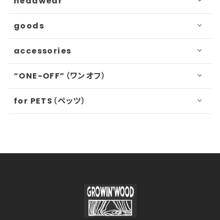
headwear
goods
accessories
“ONE-OFF”（ワンオフ）
for PETS（ペッツ）