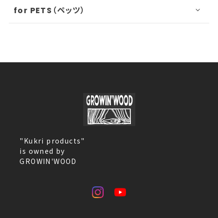
for PETS（ペッツ）
"Kukri products"
is owned by
GROWIN'WOOD