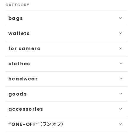
CATEGORY
bags
wallets
for camera
clothes
headwear
goods
accessories
“ONE-OFF”（ワンオフ）