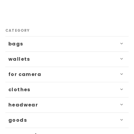
CATEGORY
bags
wallets
for camera
clothes
headwear
goods