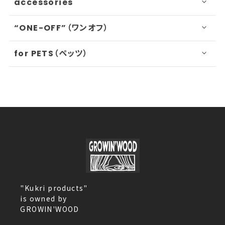
accessories
“ONE-OFF”（ワンオフ）
for PETS（ペッツ）
"Kukri products"
is owned by
GROWIN'WOOD