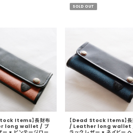
SOLD OUT
Stock Items】長財布
【Dead Stock Items】
r long wallet / ブ
/ Leather long wallet 
ザー × ビンテージロー
ラック レザー × ネイビー 