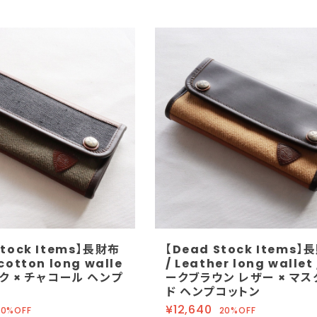
Stock Items】長財布
【Dead Stock Items】
cotton long walle
/ Leather long wallet
ック × チャコール ヘンプ
ークブラウン レザー × マス
ド ヘンプコットン
¥12,640
20%OFF
20%OFF