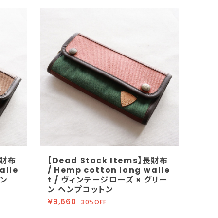
長財布
【Dead Stock Items】長財布
alle
/ Hemp cotton long walle
トン
t / ヴィンテージローズ × グリー
ン ヘンプコットン
¥9,660
30%OFF