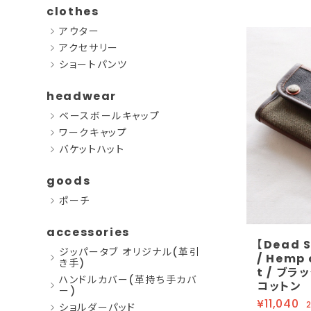
clothes
アウター
アクセサリー
ショートパンツ
headwear
ベースボールキャップ
ワークキャップ
バケットハット
goods
ポーチ
accessories
【Dead 
ジッパータブ オリジナル(革引
/ Hemp 
き手)
t / ブラ
ハンドルカバー(革持ち手カバ
コットン
ー)
¥11,040
ショルダーパッド