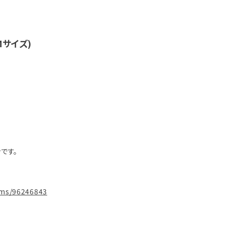
Mサイズ)
です。
tems/96246843