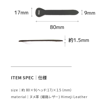
＿＿＿＿＿＿＿＿＿＿＿＿＿＿
ITEM SPEC｜仕様
size｜約 80×9(ヘッド:17)×1.5（mm）
material｜ヌメ革 (姫路レザー) Himeji Leather