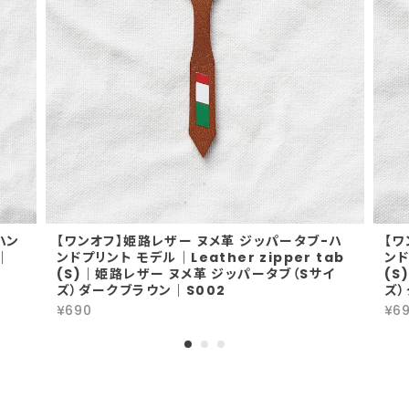
ハン
【ワンオフ】姫路レザー ヌメ革 ジッパータブ-ハ
【ワ
)｜
ンドプリント モデル｜Leather zipper tab
ンド
(S)｜姫路レザー ヌメ革 ジッパータブ（Sサイ
(S
ズ）ダークブラウン｜S002
ズ）
¥690
¥6