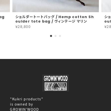
ag
ショルダートートバッグ / Hemp cotton Sh
ショ
oulder tote bag / ヴィンテージ マリン
ou
¥28,800
¥28
"Kukri products"
is owned by
GROWIN'WOOD