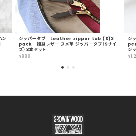
ハン
ジッパータブ｜Leather zipper tab (S)3
ジッ
)｜
pack｜姫路レザー ヌメ革 ジッパータブ（Sサイ
pe
ズ）3本セット
ジ
¥990
¥1,