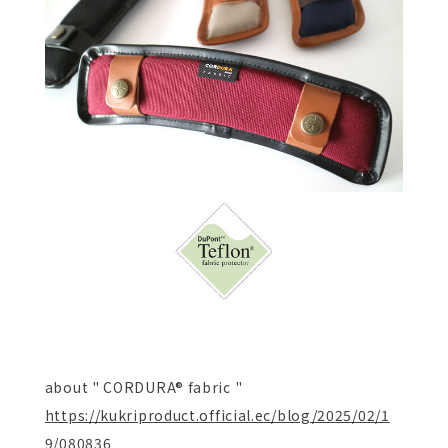
about " CORDURA® fabric "
https://kukriproduct.official.ec/blog/2025/02/1
9/080836