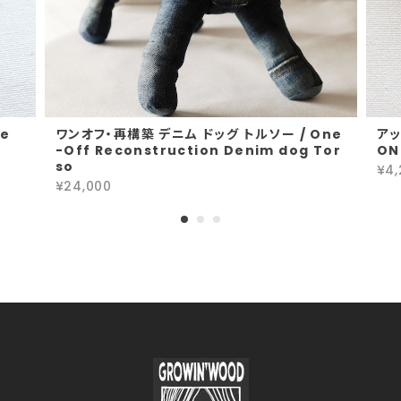
e
ワンオフ・再構築 デニム ドッグ トルソー / One
アッ
-Off Reconstruction Denim dog Tor
ON
so
¥4,
¥24,000